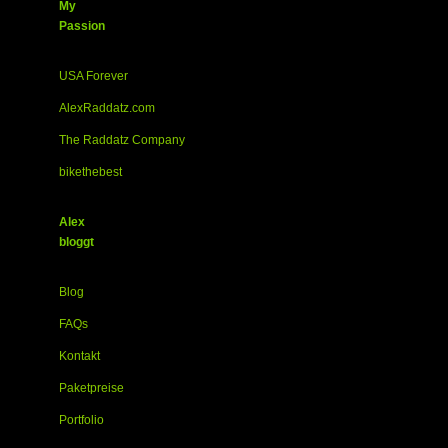
My
Passion
USA Forever
AlexRaddatz.com
The Raddatz Company
bikethebest
Alex
bloggt
Blog
FAQs
Kontakt
Paketpreise
Portfolio