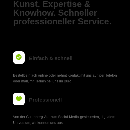
Kunst. Expertise &
Knowhow. Schneller
professioneller Service.

Einfach & schnell
Bestellt einfach online oder nehmt Kontakt mit uns auf, per Telefon
oder mail, mit Termin bei uns im Büro.

Professionell
Von der Gutenberg-Ära zum Social-Media-gesteuerten, digitalem
Universum, wir kennen uns aus.