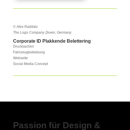
© Alex Raddatz
The Logo Company Zeven, Germany
Corporate ID Plakkende Belettering
Drucksachen
Fahrzeugbeklebung
Webseite
Social Media Concept
Passion für Design &