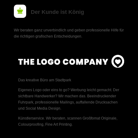

Der Kunde ist König
Wir beraten ganz unverbindlich und geben professionelle Hilfe für
die richtigen grafischen Entscheidungen.
Das kreative Büro am Stadtpark
Eigenes Logo oder eins to go? Werbung leicht gemacht. Der
sichtbare Handwerker? Wir machen das. Beeindruckender
Fuhrpark, professionelle Mailings, auffallende Drucksachen
und Social Media Design.
Künstlerservice. Wir beraten, scannen Großfomat Originale,
Colourproofing, Fine Art Printing.